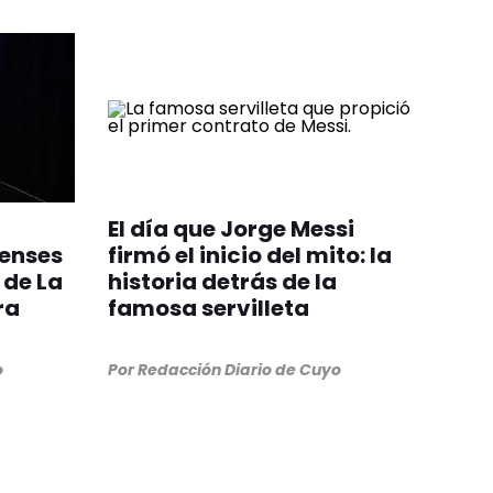
El día que Jorge Messi
renses
firmó el inicio del mito: la
 de La
historia detrás de la
ra
famosa servilleta
o
Por
Redacción Diario de Cuyo