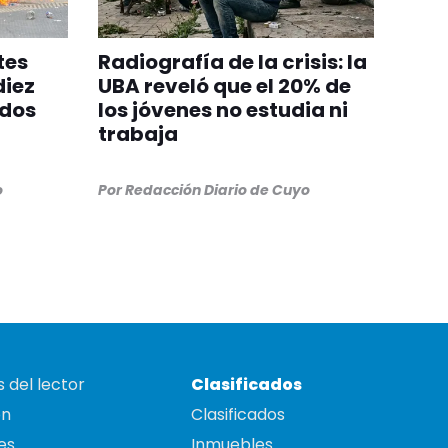
tes
Radiografía de la crisis: la
diez
UBA reveló que el 20% de
idos
los jóvenes no estudia ni
trabaja
o
Por
Redacción Diario de Cuyo
 del lector
Clasificados
on
Clasificados
es
Inmuebles