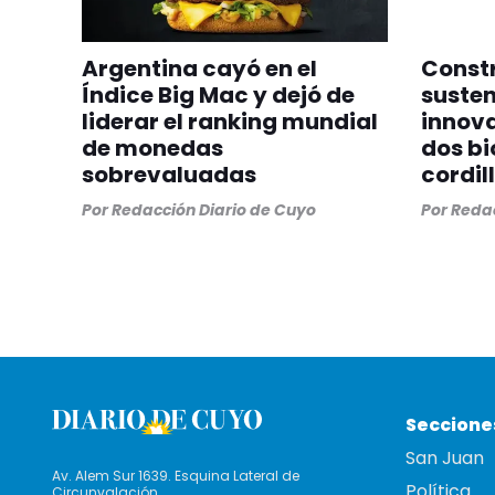
Argentina cayó en el
Constr
Índice Big Mac y dejó de
susten
liderar el ranking mundial
innov
de monedas
dos bi
sobrevaluadas
cordil
Por
Redacción Diario de Cuyo
Por
Redac
Seccione
San Juan
Av. Alem Sur 1639. Esquina Lateral de
Política
Circunvalación