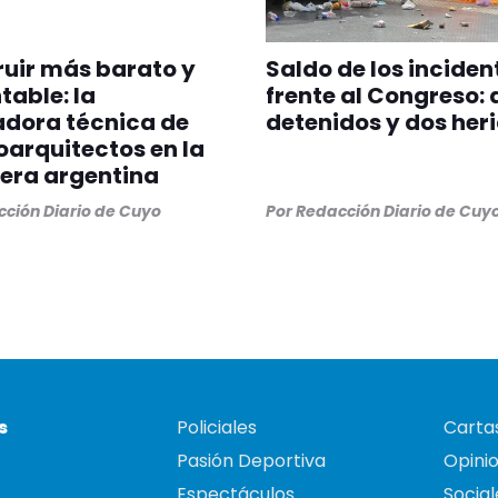
uir más barato y
Saldo de los inciden
table: la
frente al Congreso: 
adora técnica de
detenidos y dos her
oarquitectos en la
lera argentina
ción Diario de Cuyo
Por
Redacción Diario de Cuy
s
Policiales
Cartas
Pasión Deportiva
Opini
Espectáculos
Social