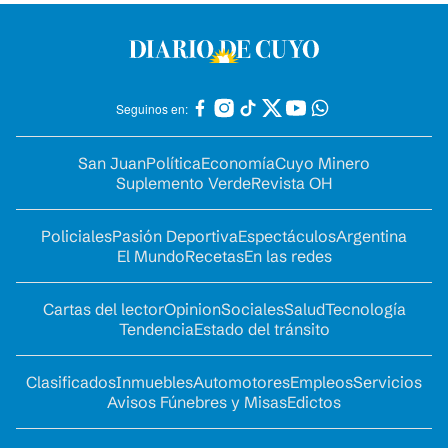
Seguinos en:
San Juan
Política
Economía
Cuyo Minero
Suplemento Verde
Revista OH
Policiales
Pasión Deportiva
Espectáculos
Argentina
El Mundo
Recetas
En las redes
Cartas del lector
Opinion
Sociales
Salud
Tecnología
Tendencia
Estado del tránsito
Clasificados
Inmuebles
Automotores
Empleos
Servicios
Avisos Fúnebres y Misas
Edictos