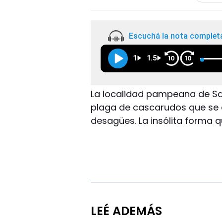
Escuchá la nota complet
1
1.5
10
10
La localidad pampeana de Sa
plaga de cascarudos que se a
desagües. La insólita forma 
LEÉ ADEMÁS