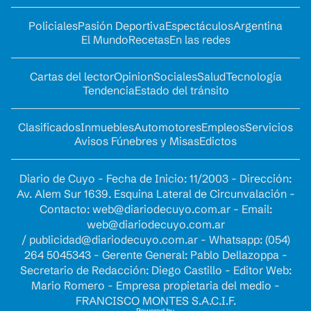
Policiales
Pasión Deportiva
Espectáculos
Argentina
El Mundo
Recetas
En las redes
Cartas del lector
Opinion
Sociales
Salud
Tecnología
Tendencia
Estado del tránsito
Clasificados
Inmuebles
Automotores
Empleos
Servicios
Avisos Fúnebres y Misas
Edictos
Diario de Cuyo - Fecha de Inicio: 11/2003 - Dirección:
Av. Alem Sur 1639. Esquina Lateral de Circunvalación -
Contacto:
web@diariodecuyo.com.ar
- Email:
web@diariodecuyo.com.ar
/
publicidad@diariodecuyo.com.ar
-
Whatsapp: (054)
264 5045343 - Gerente General: Pablo Dellazoppa -
Secretario de Redacción: Diego Castillo - Editor Web:
Mario Romero - Empresa propietaria del medio -
FRANCISCO MONTES S.A.C.I.F.