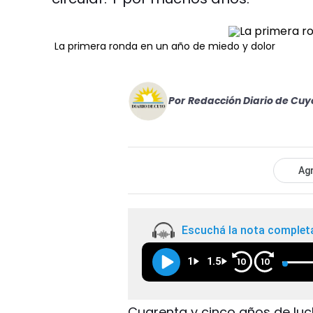
La primera ronda en un año de miedo y dolor
Por
Redacción Diario de Cuy
Agr
Escuchá la nota complet
1
1.5
10
10
Cuarenta y cinco años de luc