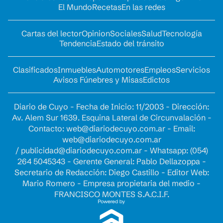
El Mundo
Recetas
En las redes
Cartas del lector
Opinion
Sociales
Salud
Tecnología
Tendencia
Estado del tránsito
Clasificados
Inmuebles
Automotores
Empleos
Servicios
Avisos Fúnebres y Misas
Edictos
Diario de Cuyo - Fecha de Inicio: 11/2003 - Dirección:
Av. Alem Sur 1639. Esquina Lateral de Circunvalación -
Contacto:
web@diariodecuyo.com.ar
- Email:
web@diariodecuyo.com.ar
/
publicidad@diariodecuyo.com.ar
-
Whatsapp: (054)
264 5045343 - Gerente General: Pablo Dellazoppa -
Secretario de Redacción: Diego Castillo - Editor Web:
Mario Romero - Empresa propietaria del medio -
FRANCISCO MONTES S.A.C.I.F.