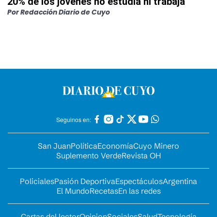
20% de los jóvenes no estudia ni trabaja
Por
Redacción Diario de Cuyo
Seguinos en:
San Juan
Política
Economía
Cuyo Minero
Suplemento Verde
Revista OH
Policiales
Pasión Deportiva
Espectáculos
Argentina
El Mundo
Recetas
En las redes
Cartas del lector
Opinion
Sociales
Salud
Tecnología