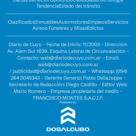
Tendencia
Estado del tránsito
Clasificados
Inmuebles
Automotores
Empleos
Servicios
Avisos Fúnebres y Misas
Edictos
Diario de Cuyo - Fecha de Inicio: 11/2003 - Dirección:
Av. Alem Sur 1639. Esquina Lateral de Circunvalación -
Contacto:
web@diariodecuyo.com.ar
- Email:
web@diariodecuyo.com.ar
/
publicidad@diariodecuyo.com.ar
-
Whatsapp: (054)
264 5045343 - Gerente General: Pablo Dellazoppa -
Secretario de Redacción: Diego Castillo - Editor Web:
Mario Romero - Empresa propietaria del medio -
FRANCISCO MONTES S.A.C.I.F.