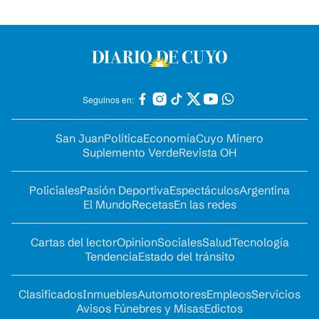
Seguinos en:
San Juan
Política
Economía
Cuyo Minero
Suplemento Verde
Revista OH
Policiales
Pasión Deportiva
Espectáculos
Argentina
El Mundo
Recetas
En las redes
Cartas del lector
Opinion
Sociales
Salud
Tecnología
Tendencia
Estado del tránsito
Clasificados
Inmuebles
Automotores
Empleos
Servicios
Avisos Fúnebres y Misas
Edictos