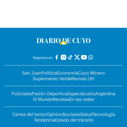
Seguinos en:
San Juan
Política
Economía
Cuyo Minero
Suplemento Verde
Revista OH
Policiales
Pasión Deportiva
Espectáculos
Argentina
El Mundo
Recetas
En las redes
Cartas del lector
Opinion
Sociales
Salud
Tecnología
Tendencia
Estado del tránsito