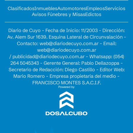
Clasificados
Inmuebles
Automotores
Empleos
Servicios
Avisos Fúnebres y Misas
Edictos
Diario de Cuyo - Fecha de Inicio: 11/2003 - Dirección:
Av. Alem Sur 1639. Esquina Lateral de Circunvalación -
Contacto:
web@diariodecuyo.com.ar
- Email:
web@diariodecuyo.com.ar
/
publicidad@diariodecuyo.com.ar
-
Whatsapp: (054)
264 5045343 - Gerente General: Pablo Dellazoppa -
Secretario de Redacción: Diego Castillo - Editor Web:
Mario Romero - Empresa propietaria del medio -
FRANCISCO MONTES S.A.C.I.F.