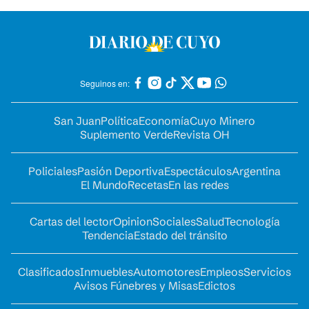
Seguinos en:
San Juan
Política
Economía
Cuyo Minero
Suplemento Verde
Revista OH
Policiales
Pasión Deportiva
Espectáculos
Argentina
El Mundo
Recetas
En las redes
Cartas del lector
Opinion
Sociales
Salud
Tecnología
Tendencia
Estado del tránsito
Clasificados
Inmuebles
Automotores
Empleos
Servicios
Avisos Fúnebres y Misas
Edictos