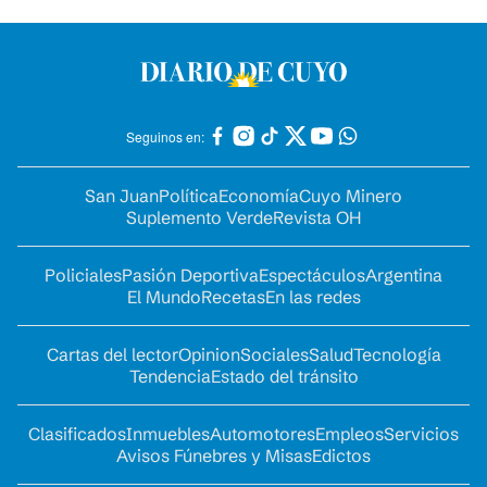
Seguinos en:
San Juan
Política
Economía
Cuyo Minero
Suplemento Verde
Revista OH
Policiales
Pasión Deportiva
Espectáculos
Argentina
El Mundo
Recetas
En las redes
Cartas del lector
Opinion
Sociales
Salud
Tecnología
Tendencia
Estado del tránsito
Clasificados
Inmuebles
Automotores
Empleos
Servicios
Avisos Fúnebres y Misas
Edictos