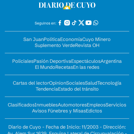
Seguinos en:
San Juan
Política
Economía
Cuyo Minero
Suplemento Verde
Revista OH
Policiales
Pasión Deportiva
Espectáculos
Argentina
El Mundo
Recetas
En las redes
Cartas del lector
Opinion
Sociales
Salud
Tecnología
Tendencia
Estado del tránsito
Clasificados
Inmuebles
Automotores
Empleos
Servicios
Avisos Fúnebres y Misas
Edictos
Diario de Cuyo - Fecha de Inicio: 11/2003 - Dirección:
Av. Alem Sur 1639. Esquina Lateral de Circunvalación -