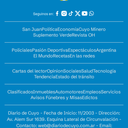
Seguinos en:
San Juan
Política
Economía
Cuyo Minero
Suplemento Verde
Revista OH
Policiales
Pasión Deportiva
Espectáculos
Argentina
El Mundo
Recetas
En las redes
Cartas del lector
Opinion
Sociales
Salud
Tecnología
Tendencia
Estado del tránsito
Clasificados
Inmuebles
Automotores
Empleos
Servicios
Avisos Fúnebres y Misas
Edictos
Diario de Cuyo - Fecha de Inicio: 11/2003 - Dirección:
Av. Alem Sur 1639. Esquina Lateral de Circunvalación -
Contacto:
web@diariodecuyo.com.ar
- Email: