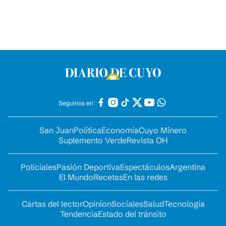
Seguinos en:
San Juan
Política
Economía
Cuyo Minero
Suplemento Verde
Revista OH
Policiales
Pasión Deportiva
Espectáculos
Argentina
El Mundo
Recetas
En las redes
Cartas del lector
Opinion
Sociales
Salud
Tecnología
Tendencia
Estado del tránsito