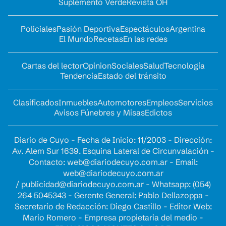
Suplemento Verde
Revista OH
Policiales
Pasión Deportiva
Espectáculos
Argentina
El Mundo
Recetas
En las redes
Cartas del lector
Opinion
Sociales
Salud
Tecnología
Tendencia
Estado del tránsito
Clasificados
Inmuebles
Automotores
Empleos
Servicios
Avisos Fúnebres y Misas
Edictos
Diario de Cuyo - Fecha de Inicio: 11/2003 - Dirección:
Av. Alem Sur 1639. Esquina Lateral de Circunvalación -
Contacto:
web@diariodecuyo.com.ar
- Email:
web@diariodecuyo.com.ar
/
publicidad@diariodecuyo.com.ar
-
Whatsapp: (054)
264 5045343 - Gerente General: Pablo Dellazoppa -
Secretario de Redacción: Diego Castillo - Editor Web:
Mario Romero - Empresa propietaria del medio -