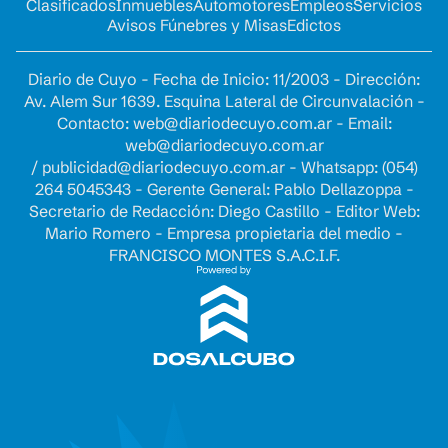
Clasificados
Inmuebles
Automotores
Empleos
Servicios
Avisos Fúnebres y Misas
Edictos
Diario de Cuyo - Fecha de Inicio: 11/2003 - Dirección:
Av. Alem Sur 1639. Esquina Lateral de Circunvalación -
Contacto:
web@diariodecuyo.com.ar
- Email:
web@diariodecuyo.com.ar
/
publicidad@diariodecuyo.com.ar
-
Whatsapp: (054)
264 5045343 - Gerente General: Pablo Dellazoppa -
Secretario de Redacción: Diego Castillo - Editor Web:
Mario Romero - Empresa propietaria del medio -
FRANCISCO MONTES S.A.C.I.F.