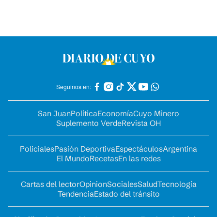
Seguinos en:
San Juan
Política
Economía
Cuyo Minero
Suplemento Verde
Revista OH
Policiales
Pasión Deportiva
Espectáculos
Argentina
El Mundo
Recetas
En las redes
Cartas del lector
Opinion
Sociales
Salud
Tecnología
Tendencia
Estado del tránsito