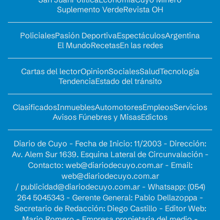
Suplemento Verde
Revista OH
Policiales
Pasión Deportiva
Espectáculos
Argentina
El Mundo
Recetas
En las redes
Cartas del lector
Opinion
Sociales
Salud
Tecnología
Tendencia
Estado del tránsito
Clasificados
Inmuebles
Automotores
Empleos
Servicios
Avisos Fúnebres y Misas
Edictos
Diario de Cuyo - Fecha de Inicio: 11/2003 - Dirección:
Av. Alem Sur 1639. Esquina Lateral de Circunvalación -
Contacto:
web@diariodecuyo.com.ar
- Email:
web@diariodecuyo.com.ar
/
publicidad@diariodecuyo.com.ar
-
Whatsapp: (054)
264 5045343 - Gerente General: Pablo Dellazoppa -
Secretario de Redacción: Diego Castillo - Editor Web:
Mario Romero - Empresa propietaria del medio -