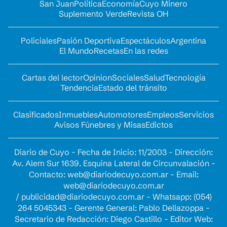
San Juan
Política
Economía
Cuyo Minero
Suplemento Verde
Revista OH
Policiales
Pasión Deportiva
Espectáculos
Argentina
El Mundo
Recetas
En las redes
Cartas del lector
Opinion
Sociales
Salud
Tecnología
Tendencia
Estado del tránsito
Clasificados
Inmuebles
Automotores
Empleos
Servicios
Avisos Fúnebres y Misas
Edictos
Diario de Cuyo - Fecha de Inicio: 11/2003 - Dirección:
Av. Alem Sur 1639. Esquina Lateral de Circunvalación -
Contacto:
web@diariodecuyo.com.ar
- Email:
web@diariodecuyo.com.ar
/
publicidad@diariodecuyo.com.ar
-
Whatsapp: (054)
264 5045343 - Gerente General: Pablo Dellazoppa -
Secretario de Redacción: Diego Castillo - Editor Web: