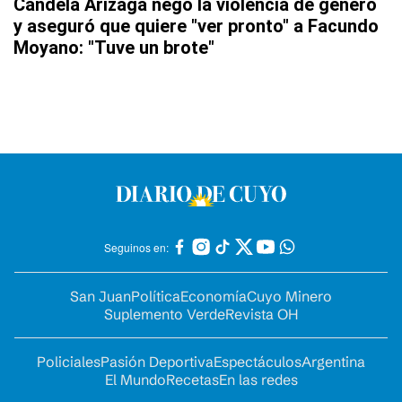
Candela Arizaga negó la violencia de género
y aseguró que quiere "ver pronto" a Facundo
Moyano: "Tuve un brote"
Seguinos en:
San Juan
Política
Economía
Cuyo Minero
Suplemento Verde
Revista OH
Policiales
Pasión Deportiva
Espectáculos
Argentina
El Mundo
Recetas
En las redes