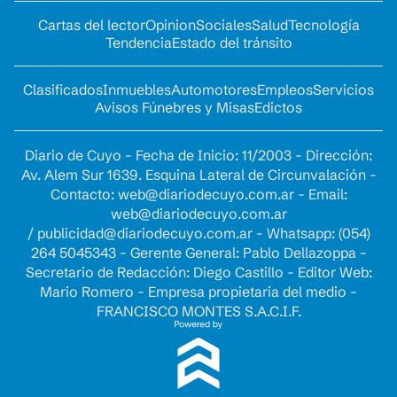
Cartas del lector
Opinion
Sociales
Salud
Tecnología
Tendencia
Estado del tránsito
Clasificados
Inmuebles
Automotores
Empleos
Servicios
Avisos Fúnebres y Misas
Edictos
Diario de Cuyo - Fecha de Inicio: 11/2003 - Dirección:
Av. Alem Sur 1639. Esquina Lateral de Circunvalación -
Contacto:
web@diariodecuyo.com.ar
- Email:
web@diariodecuyo.com.ar
/
publicidad@diariodecuyo.com.ar
-
Whatsapp: (054)
264 5045343 - Gerente General: Pablo Dellazoppa -
Secretario de Redacción: Diego Castillo - Editor Web:
Mario Romero - Empresa propietaria del medio -
FRANCISCO MONTES S.A.C.I.F.