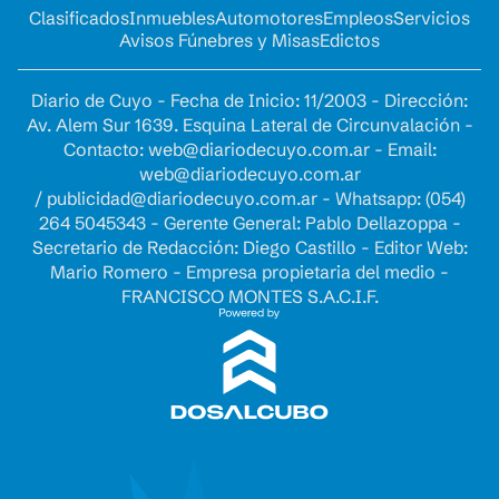
Clasificados
Inmuebles
Automotores
Empleos
Servicios
Avisos Fúnebres y Misas
Edictos
Diario de Cuyo - Fecha de Inicio: 11/2003 - Dirección:
Av. Alem Sur 1639. Esquina Lateral de Circunvalación -
Contacto:
web@diariodecuyo.com.ar
- Email:
web@diariodecuyo.com.ar
/
publicidad@diariodecuyo.com.ar
-
Whatsapp: (054)
264 5045343 - Gerente General: Pablo Dellazoppa -
Secretario de Redacción: Diego Castillo - Editor Web:
Mario Romero - Empresa propietaria del medio -
FRANCISCO MONTES S.A.C.I.F.