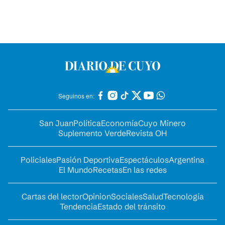
Seguinos en:
San Juan
Política
Economía
Cuyo Minero
Suplemento Verde
Revista OH
Policiales
Pasión Deportiva
Espectáculos
Argentina
El Mundo
Recetas
En las redes
Cartas del lector
Opinion
Sociales
Salud
Tecnología
Tendencia
Estado del tránsito