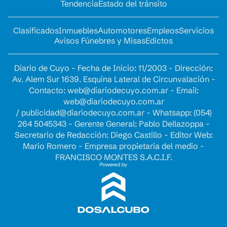
Tendencia
Estado del tránsito
Clasificados
Inmuebles
Automotores
Empleos
Servicios
Avisos Fúnebres y Misas
Edictos
Diario de Cuyo - Fecha de Inicio: 11/2003 - Dirección:
Av. Alem Sur 1639. Esquina Lateral de Circunvalación -
Contacto:
web@diariodecuyo.com.ar
- Email:
web@diariodecuyo.com.ar
/
publicidad@diariodecuyo.com.ar
-
Whatsapp: (054)
264 5045343 - Gerente General: Pablo Dellazoppa -
Secretario de Redacción: Diego Castillo - Editor Web:
Mario Romero - Empresa propietaria del medio -
FRANCISCO MONTES S.A.C.I.F.