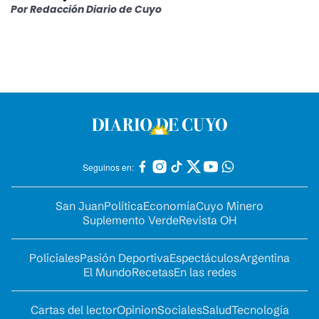
Por
Redacción Diario de Cuyo
Seguinos en:
San Juan
Política
Economía
Cuyo Minero
Suplemento Verde
Revista OH
Policiales
Pasión Deportiva
Espectáculos
Argentina
El Mundo
Recetas
En las redes
Cartas del lector
Opinion
Sociales
Salud
Tecnología