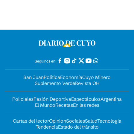
Seguinos en:
San Juan
Política
Economía
Cuyo Minero
Suplemento Verde
Revista OH
Policiales
Pasión Deportiva
Espectáculos
Argentina
El Mundo
Recetas
En las redes
Cartas del lector
Opinion
Sociales
Salud
Tecnología
Tendencia
Estado del tránsito