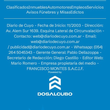
Clasificados
Inmuebles
Automotores
Empleos
Servicios
Avisos Fúnebres y Misas
Edictos
Diario de Cuyo - Fecha de Inicio: 11/2003 - Dirección:
Av. Alem Sur 1639. Esquina Lateral de Circunvalación -
Contacto:
web@diariodecuyo.com.ar
- Email:
web@diariodecuyo.com.ar
/
publicidad@diariodecuyo.com.ar
-
Whatsapp: (054)
264 5045343 - Gerente General: Pablo Dellazoppa -
Secretario de Redacción: Diego Castillo - Editor Web:
Mario Romero - Empresa propietaria del medio -
FRANCISCO MONTES S.A.C.I.F.