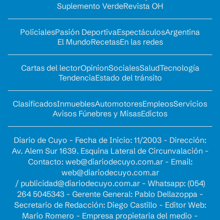
Suplemento Verde
Revista OH
Policiales
Pasión Deportiva
Espectáculos
Argentina
El Mundo
Recetas
En las redes
Cartas del lector
Opinion
Sociales
Salud
Tecnología
Tendencia
Estado del tránsito
Clasificados
Inmuebles
Automotores
Empleos
Servicios
Avisos Fúnebres y Misas
Edictos
Diario de Cuyo - Fecha de Inicio: 11/2003 - Dirección:
Av. Alem Sur 1639. Esquina Lateral de Circunvalación -
Contacto:
web@diariodecuyo.com.ar
- Email:
web@diariodecuyo.com.ar
/
publicidad@diariodecuyo.com.ar
-
Whatsapp: (054)
264 5045343 - Gerente General: Pablo Dellazoppa -
Secretario de Redacción: Diego Castillo - Editor Web:
Mario Romero - Empresa propietaria del medio -