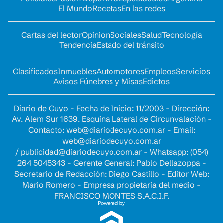
El Mundo
Recetas
En las redes
Cartas del lector
Opinion
Sociales
Salud
Tecnología
Tendencia
Estado del tránsito
Clasificados
Inmuebles
Automotores
Empleos
Servicios
Avisos Fúnebres y Misas
Edictos
Diario de Cuyo - Fecha de Inicio: 11/2003 - Dirección:
Av. Alem Sur 1639. Esquina Lateral de Circunvalación -
Contacto:
web@diariodecuyo.com.ar
- Email:
web@diariodecuyo.com.ar
/
publicidad@diariodecuyo.com.ar
-
Whatsapp: (054)
264 5045343 - Gerente General: Pablo Dellazoppa -
Secretario de Redacción: Diego Castillo - Editor Web:
Mario Romero - Empresa propietaria del medio -
FRANCISCO MONTES S.A.C.I.F.