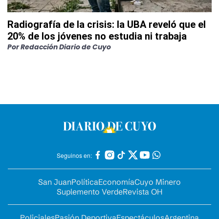
Radiografía de la crisis: la UBA reveló que el
20% de los jóvenes no estudia ni trabaja
Por
Redacción Diario de Cuyo
Seguinos en:
San Juan
Política
Economía
Cuyo Minero
Suplemento Verde
Revista OH
Policiales
Pasión Deportiva
Espectáculos
Argentina