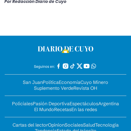
Por
Redacción Diario de Cuyo
Seguinos en:
San Juan
Política
Economía
Cuyo Minero
Suplemento Verde
Revista OH
Policiales
Pasión Deportiva
Espectáculos
Argentina
El Mundo
Recetas
En las redes
Cartas del lector
Opinion
Sociales
Salud
Tecnología
Tendencia
Estado del tránsito