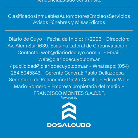
Clasificados
Inmuebles
Automotores
Empleos
Servicios
Avisos Fúnebres y Misas
Edictos
Diario de Cuyo - Fecha de Inicio: 11/2003 - Dirección:
Av. Alem Sur 1639. Esquina Lateral de Circunvalación -
Contacto:
web@diariodecuyo.com.ar
- Email:
web@diariodecuyo.com.ar
/
publicidad@diariodecuyo.com.ar
-
Whatsapp: (054)
264 5045343 - Gerente General: Pablo Dellazoppa -
Secretario de Redacción: Diego Castillo - Editor Web:
Mario Romero - Empresa propietaria del medio -
FRANCISCO MONTES S.A.C.I.F.