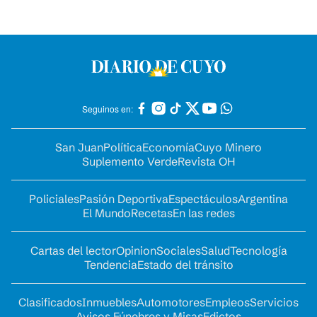
Seguinos en:
San Juan
Política
Economía
Cuyo Minero
Suplemento Verde
Revista OH
Policiales
Pasión Deportiva
Espectáculos
Argentina
El Mundo
Recetas
En las redes
Cartas del lector
Opinion
Sociales
Salud
Tecnología
Tendencia
Estado del tránsito
Clasificados
Inmuebles
Automotores
Empleos
Servicios
Avisos Fúnebres y Misas
Edictos