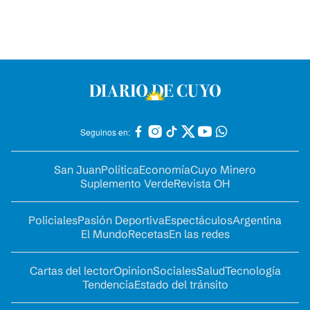
Seguinos en:
San Juan
Política
Economía
Cuyo Minero
Suplemento Verde
Revista OH
Policiales
Pasión Deportiva
Espectáculos
Argentina
El Mundo
Recetas
En las redes
Cartas del lector
Opinion
Sociales
Salud
Tecnología
Tendencia
Estado del tránsito