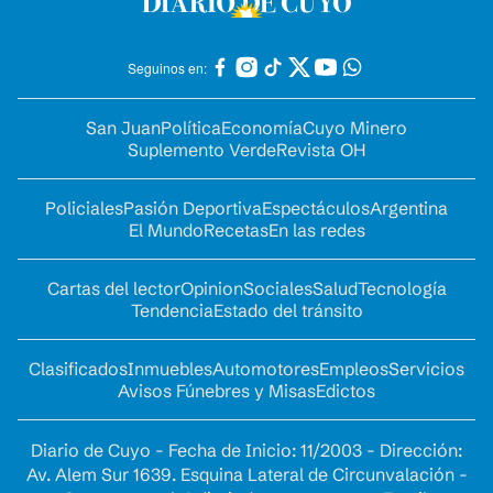
Seguinos en:
San Juan
Política
Economía
Cuyo Minero
Suplemento Verde
Revista OH
Policiales
Pasión Deportiva
Espectáculos
Argentina
El Mundo
Recetas
En las redes
Cartas del lector
Opinion
Sociales
Salud
Tecnología
Tendencia
Estado del tránsito
Clasificados
Inmuebles
Automotores
Empleos
Servicios
Avisos Fúnebres y Misas
Edictos
Diario de Cuyo - Fecha de Inicio: 11/2003 - Dirección:
Av. Alem Sur 1639. Esquina Lateral de Circunvalación -