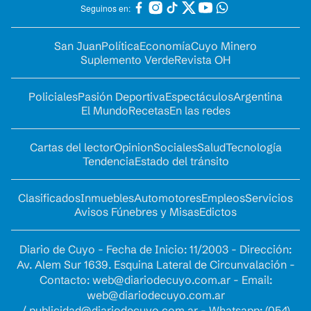
Seguinos en:
San Juan
Política
Economía
Cuyo Minero
Suplemento Verde
Revista OH
Policiales
Pasión Deportiva
Espectáculos
Argentina
El Mundo
Recetas
En las redes
Cartas del lector
Opinion
Sociales
Salud
Tecnología
Tendencia
Estado del tránsito
Clasificados
Inmuebles
Automotores
Empleos
Servicios
Avisos Fúnebres y Misas
Edictos
Diario de Cuyo - Fecha de Inicio: 11/2003 - Dirección:
Av. Alem Sur 1639. Esquina Lateral de Circunvalación -
Contacto:
web@diariodecuyo.com.ar
- Email:
web@diariodecuyo.com.ar
/
publicidad@diariodecuyo.com.ar
-
Whatsapp: (054)