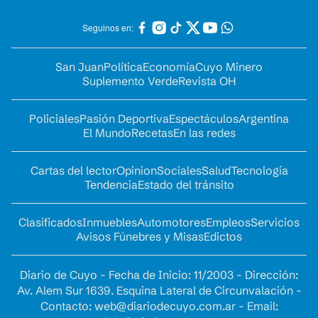
Seguinos en:
San Juan
Política
Economía
Cuyo Minero
Suplemento Verde
Revista OH
Policiales
Pasión Deportiva
Espectáculos
Argentina
El Mundo
Recetas
En las redes
Cartas del lector
Opinion
Sociales
Salud
Tecnología
Tendencia
Estado del tránsito
Clasificados
Inmuebles
Automotores
Empleos
Servicios
Avisos Fúnebres y Misas
Edictos
Diario de Cuyo - Fecha de Inicio: 11/2003 - Dirección:
Av. Alem Sur 1639. Esquina Lateral de Circunvalación -
Contacto:
web@diariodecuyo.com.ar
- Email: