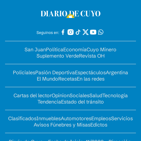
Seguinos en:
San Juan
Política
Economía
Cuyo Minero
Suplemento Verde
Revista OH
Policiales
Pasión Deportiva
Espectáculos
Argentina
El Mundo
Recetas
En las redes
Cartas del lector
Opinion
Sociales
Salud
Tecnología
Tendencia
Estado del tránsito
Clasificados
Inmuebles
Automotores
Empleos
Servicios
Avisos Fúnebres y Misas
Edictos