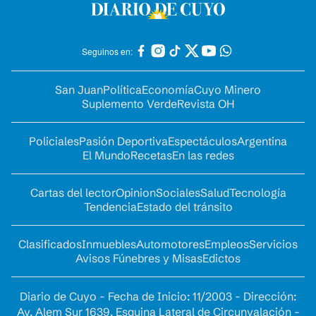
Seguinos en:
San Juan
Política
Economía
Cuyo Minero
Suplemento Verde
Revista OH
Policiales
Pasión Deportiva
Espectáculos
Argentina
El Mundo
Recetas
En las redes
Cartas del lector
Opinion
Sociales
Salud
Tecnología
Tendencia
Estado del tránsito
Clasificados
Inmuebles
Automotores
Empleos
Servicios
Avisos Fúnebres y Misas
Edictos
Diario de Cuyo - Fecha de Inicio: 11/2003 - Dirección:
Av. Alem Sur 1639. Esquina Lateral de Circunvalación -