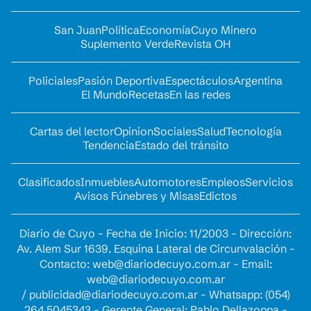
San Juan
Política
Economía
Cuyo Minero
Suplemento Verde
Revista OH
Policiales
Pasión Deportiva
Espectáculos
Argentina
El Mundo
Recetas
En las redes
Cartas del lector
Opinion
Sociales
Salud
Tecnología
Tendencia
Estado del tránsito
Clasificados
Inmuebles
Automotores
Empleos
Servicios
Avisos Fúnebres y Misas
Edictos
Diario de Cuyo - Fecha de Inicio: 11/2003 - Dirección:
Av. Alem Sur 1639. Esquina Lateral de Circunvalación -
Contacto:
web@diariodecuyo.com.ar
- Email:
web@diariodecuyo.com.ar
/
publicidad@diariodecuyo.com.ar
-
Whatsapp: (054)
264 5045343 - Gerente General: Pablo Dellazoppa -