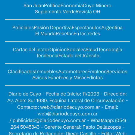
San Juan
Política
Economía
Cuyo Minero
Suplemento Verde
Revista OH
Policiales
Pasión Deportiva
Espectáculos
Argentina
El Mundo
Recetas
En las redes
Cartas del lector
Opinion
Sociales
Salud
Tecnología
Tendencia
Estado del tránsito
Clasificados
Inmuebles
Automotores
Empleos
Servicios
Avisos Fúnebres y Misas
Edictos
Diario de Cuyo - Fecha de Inicio: 11/2003 - Dirección:
Av. Alem Sur 1639. Esquina Lateral de Circunvalación -
Contacto:
web@diariodecuyo.com.ar
- Email:
web@diariodecuyo.com.ar
/
publicidad@diariodecuyo.com.ar
-
Whatsapp: (054)
264 5045343 - Gerente General: Pablo Dellazoppa -
Secretario de Redacción: Diego Castillo - Editor Web: