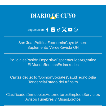
Seguinos en:
San Juan
Política
Economía
Cuyo Minero
Suplemento Verde
Revista OH
Policiales
Pasión Deportiva
Espectáculos
Argentina
El Mundo
Recetas
En las redes
Cartas del lector
Opinion
Sociales
Salud
Tecnología
Tendencia
Estado del tránsito
Clasificados
Inmuebles
Automotores
Empleos
Servicios
Avisos Fúnebres y Misas
Edictos