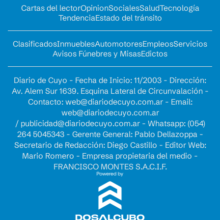
Cartas del lector
Opinion
Sociales
Salud
Tecnología
Tendencia
Estado del tránsito
Clasificados
Inmuebles
Automotores
Empleos
Servicios
Avisos Fúnebres y Misas
Edictos
Diario de Cuyo - Fecha de Inicio: 11/2003 - Dirección:
Av. Alem Sur 1639. Esquina Lateral de Circunvalación -
Contacto:
web@diariodecuyo.com.ar
- Email:
web@diariodecuyo.com.ar
/
publicidad@diariodecuyo.com.ar
-
Whatsapp: (054)
264 5045343 - Gerente General: Pablo Dellazoppa -
Secretario de Redacción: Diego Castillo - Editor Web:
Mario Romero - Empresa propietaria del medio -
FRANCISCO MONTES S.A.C.I.F.