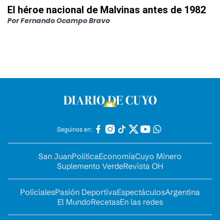
El héroe nacional de Malvinas antes de 1982
Por
Fernando Ocampo Bravo
Seguinos en:
San Juan
Política
Economía
Cuyo Minero
Suplemento Verde
Revista OH
Policiales
Pasión Deportiva
Espectáculos
Argentina
El Mundo
Recetas
En las redes