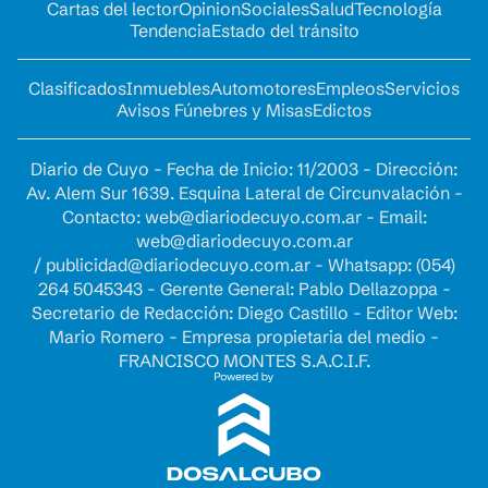
Cartas del lector
Opinion
Sociales
Salud
Tecnología
Tendencia
Estado del tránsito
Clasificados
Inmuebles
Automotores
Empleos
Servicios
Avisos Fúnebres y Misas
Edictos
Diario de Cuyo - Fecha de Inicio: 11/2003 - Dirección:
Av. Alem Sur 1639. Esquina Lateral de Circunvalación -
Contacto:
web@diariodecuyo.com.ar
- Email:
web@diariodecuyo.com.ar
/
publicidad@diariodecuyo.com.ar
-
Whatsapp: (054)
264 5045343 - Gerente General: Pablo Dellazoppa -
Secretario de Redacción: Diego Castillo - Editor Web:
Mario Romero - Empresa propietaria del medio -
FRANCISCO MONTES S.A.C.I.F.