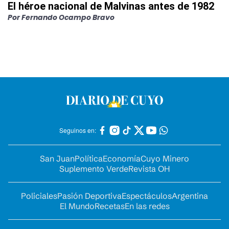
El héroe nacional de Malvinas antes de 1982
Por
Fernando Ocampo Bravo
Seguinos en:
San Juan
Política
Economía
Cuyo Minero
Suplemento Verde
Revista OH
Policiales
Pasión Deportiva
Espectáculos
Argentina
El Mundo
Recetas
En las redes