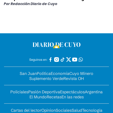
Por
Redacción Diario de Cuyo
Seguinos en:
San Juan
Política
Economía
Cuyo Minero
Suplemento Verde
Revista OH
Policiales
Pasión Deportiva
Espectáculos
Argentina
El Mundo
Recetas
En las redes
Cartas del lector
Opinion
Sociales
Salud
Tecnología