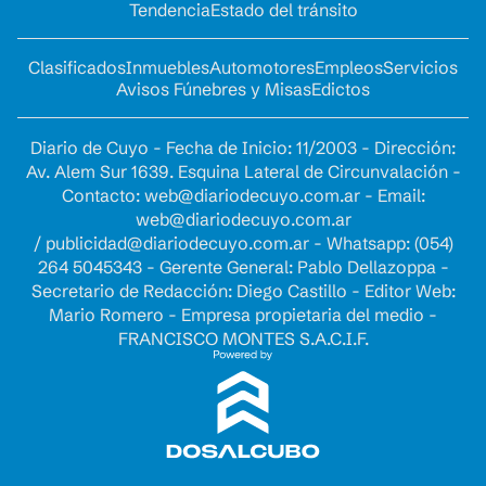
Tendencia
Estado del tránsito
Clasificados
Inmuebles
Automotores
Empleos
Servicios
Avisos Fúnebres y Misas
Edictos
Diario de Cuyo - Fecha de Inicio: 11/2003 - Dirección:
Av. Alem Sur 1639. Esquina Lateral de Circunvalación -
Contacto:
web@diariodecuyo.com.ar
- Email:
web@diariodecuyo.com.ar
/
publicidad@diariodecuyo.com.ar
-
Whatsapp: (054)
264 5045343 - Gerente General: Pablo Dellazoppa -
Secretario de Redacción: Diego Castillo - Editor Web:
Mario Romero - Empresa propietaria del medio -
FRANCISCO MONTES S.A.C.I.F.