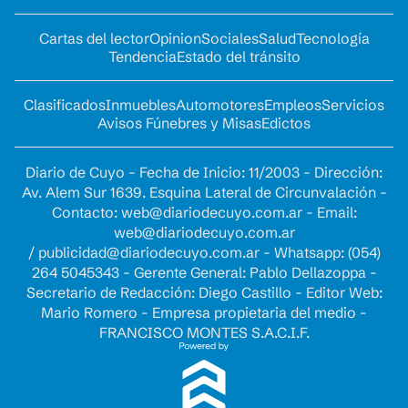
Cartas del lector
Opinion
Sociales
Salud
Tecnología
Tendencia
Estado del tránsito
Clasificados
Inmuebles
Automotores
Empleos
Servicios
Avisos Fúnebres y Misas
Edictos
Diario de Cuyo - Fecha de Inicio: 11/2003 - Dirección:
Av. Alem Sur 1639. Esquina Lateral de Circunvalación -
Contacto:
web@diariodecuyo.com.ar
- Email:
web@diariodecuyo.com.ar
/
publicidad@diariodecuyo.com.ar
-
Whatsapp: (054)
264 5045343 - Gerente General: Pablo Dellazoppa -
Secretario de Redacción: Diego Castillo - Editor Web:
Mario Romero - Empresa propietaria del medio -
FRANCISCO MONTES S.A.C.I.F.