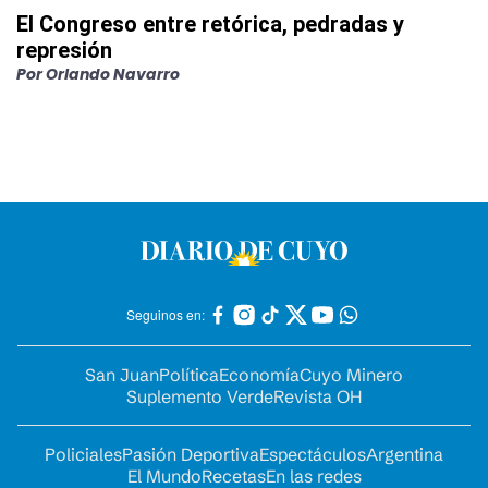
El Congreso entre retórica, pedradas y
represión
Por
Orlando Navarro
Seguinos en:
San Juan
Política
Economía
Cuyo Minero
Suplemento Verde
Revista OH
Policiales
Pasión Deportiva
Espectáculos
Argentina
El Mundo
Recetas
En las redes