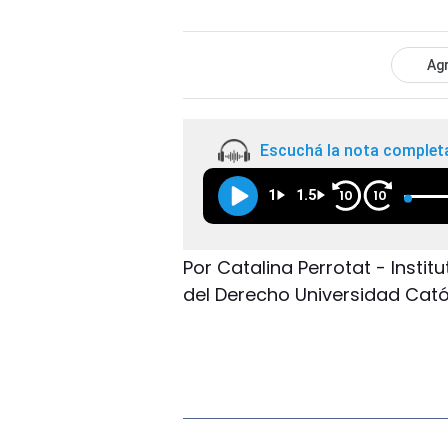
Agr
Escuchá la nota complet
1
1.5
10
10
Por Catalina Perrotat - Insti
del Derecho Universidad Cató