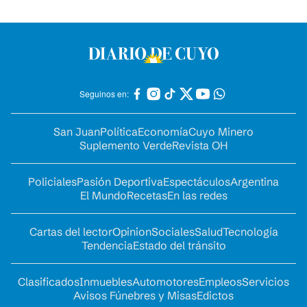
Seguinos en:
San Juan
Política
Economía
Cuyo Minero
Suplemento Verde
Revista OH
Policiales
Pasión Deportiva
Espectáculos
Argentina
El Mundo
Recetas
En las redes
Cartas del lector
Opinion
Sociales
Salud
Tecnología
Tendencia
Estado del tránsito
Clasificados
Inmuebles
Automotores
Empleos
Servicios
Avisos Fúnebres y Misas
Edictos