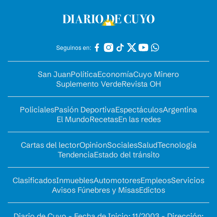
Seguinos en:
San Juan
Política
Economía
Cuyo Minero
Suplemento Verde
Revista OH
Policiales
Pasión Deportiva
Espectáculos
Argentina
El Mundo
Recetas
En las redes
Cartas del lector
Opinion
Sociales
Salud
Tecnología
Tendencia
Estado del tránsito
Clasificados
Inmuebles
Automotores
Empleos
Servicios
Avisos Fúnebres y Misas
Edictos
Diario de Cuyo - Fecha de Inicio: 11/2003 - Dirección: