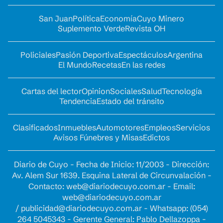
San Juan
Política
Economía
Cuyo Minero
Suplemento Verde
Revista OH
Policiales
Pasión Deportiva
Espectáculos
Argentina
El Mundo
Recetas
En las redes
Cartas del lector
Opinion
Sociales
Salud
Tecnología
Tendencia
Estado del tránsito
Clasificados
Inmuebles
Automotores
Empleos
Servicios
Avisos Fúnebres y Misas
Edictos
Diario de Cuyo - Fecha de Inicio: 11/2003 - Dirección:
Av. Alem Sur 1639. Esquina Lateral de Circunvalación -
Contacto:
web@diariodecuyo.com.ar
- Email:
web@diariodecuyo.com.ar
/
publicidad@diariodecuyo.com.ar
-
Whatsapp: (054)
264 5045343 - Gerente General: Pablo Dellazoppa -