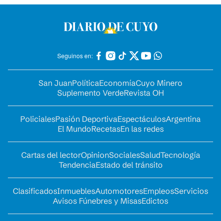
Seguinos en:
San Juan
Política
Economía
Cuyo Minero
Suplemento Verde
Revista OH
Policiales
Pasión Deportiva
Espectáculos
Argentina
El Mundo
Recetas
En las redes
Cartas del lector
Opinion
Sociales
Salud
Tecnología
Tendencia
Estado del tránsito
Clasificados
Inmuebles
Automotores
Empleos
Servicios
Avisos Fúnebres y Misas
Edictos