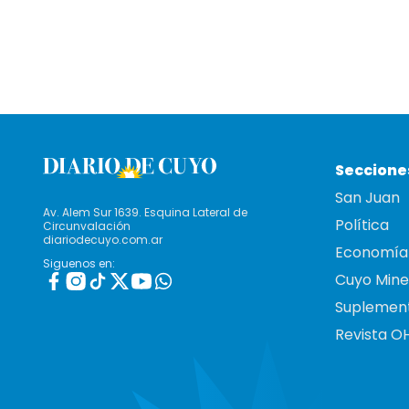
Seccione
San Juan
Av. Alem Sur 1639. Esquina Lateral de
Política
Circunvalación
diariodecuyo.com.ar
Economía
Siguenos en:
Cuyo Mine
Suplemen
Revista O