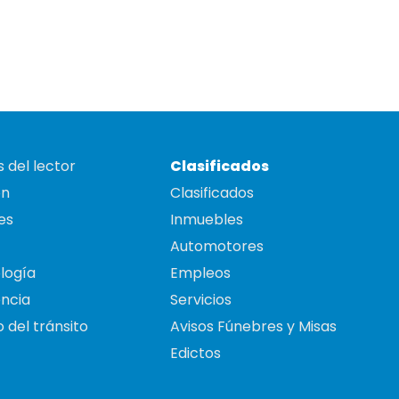
 del lector
Clasificados
on
Clasificados
es
Inmuebles
Automotores
logía
Empleos
ncia
Servicios
 del tránsito
Avisos Fúnebres y Misas
Edictos