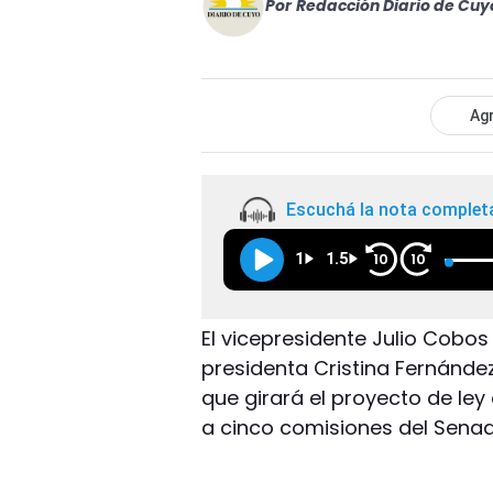
Por
Redacción Diario de Cuy
Agr
Escuchá la nota complet
1
1.5
10
10
El vicepresidente Julio Cobo
presidenta Cristina Fernández 
que girará el proyecto de ley
a cinco comisiones del Senad