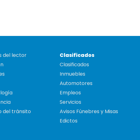
 del lector
Clasificados
on
Clasificados
es
Inmuebles
Automotores
logía
Empleos
ncia
Servicios
 del tránsito
Avisos Fúnebres y Misas
Edictos