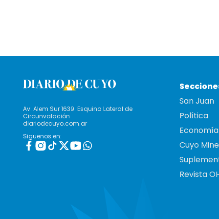
Seccione
San Juan
Av. Alem Sur 1639. Esquina Lateral de
Política
Circunvalación
diariodecuyo.com.ar
Economía
Siguenos en:
Cuyo Mine
Suplemen
Revista O