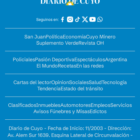
Seguinos en:
San Juan
Política
Economía
Cuyo Minero
Suplemento Verde
Revista OH
Policiales
Pasión Deportiva
Espectáculos
Argentina
El Mundo
Recetas
En las redes
Cartas del lector
Opinion
Sociales
Salud
Tecnología
Tendencia
Estado del tránsito
Clasificados
Inmuebles
Automotores
Empleos
Servicios
Avisos Fúnebres y Misas
Edictos
Diario de Cuyo - Fecha de Inicio: 11/2003 - Dirección:
Av. Alem Sur 1639. Esquina Lateral de Circunvalación -