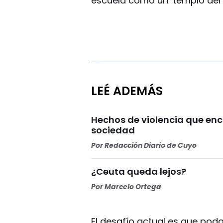
escuela como un ‘templo del 
LEÉ ADEMÁS
Hechos de violencia que enc
sociedad
Por
Redacción Diario de Cuyo
¿Ceuta queda lejos?
Por
Marcelo Ortega
El desafío actual es que po