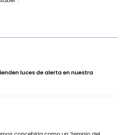
saber”.
ienden luces de alerta en nuestra
damos concebirla como un ‘templo del