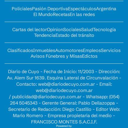
Policiales
Pasión Deportiva
Espectáculos
Argentina
El Mundo
Recetas
En las redes
Cartas del lector
Opinion
Sociales
Salud
Tecnología
Tendencia
Estado del tránsito
Clasificados
Inmuebles
Automotores
Empleos
Servicios
Avisos Fúnebres y Misas
Edictos
Diario de Cuyo - Fecha de Inicio: 11/2003 - Dirección:
Av. Alem Sur 1639. Esquina Lateral de Circunvalación -
Contacto:
web@diariodecuyo.com.ar
- Email:
web@diariodecuyo.com.ar
/
publicidad@diariodecuyo.com.ar
-
Whatsapp: (054)
264 5045343 - Gerente General: Pablo Dellazoppa -
Secretario de Redacción: Diego Castillo - Editor Web:
Mario Romero - Empresa propietaria del medio -
FRANCISCO MONTES S.A.C.I.F.